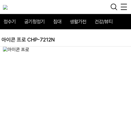
정수기
공기청정기
침대
생활가전
건강/뷰티
아이콘 프로 CHP-7212N