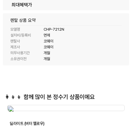
최대혜택가
렌탈 상품 요약
모델명
CHP-7212N
설치비/등록비
면제
렌탈사
코웨이
제조사
코웨이
의무사용기간
개월
소유권이전
개월
👩‍👦‍👦 함께 많이 본
정수기
상품이에요
딜라이트 (버터 옐로우)